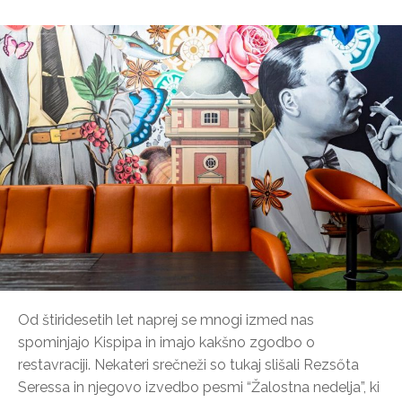
Od štiridesetih let naprej se mnogi izmed nas
spominjajo Kispipa in imajo kakšno zgodbo o
restavraciji. Nekateri srečneži so tukaj slišali Rezsőta
Seressa in njegovo izvedbo pesmi “Žalostna nedelja”, ki