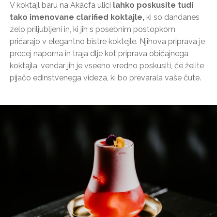
V koktajl baru na Akácfa ulici
lahko poskusite tudi
tako imenovane clarified koktajle,
ki so dandanes
zelo priljubljeni in, ki jih s posebnim postopkom
pričarajo v elegantno bistre koktejle. Njihova priprava je
precej naporna in traja dlje kot priprava običajnega
koktajla, vendar jih je vseeno vredno poskusiti, če želite
pijačo edinstvenega videza, ki bo prevarala vaše čute.