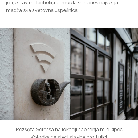
je, čeprav melanholična, morda še danes največja
madžarska svetovna uspešnica.
Rezsőta Seressa na lokaciji spominja mini kipec
Kolodka na steni stavbe proti ulici.