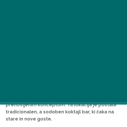
Restavracija Kispipa, nekoč legendarna
restavracija v Pešti, je septembra letos na ulici
Akácfa, v 7. okrožju ponovno odprla svoja vrata s
prenovljenim konceptom. Ta lokacija je postala
tradicionalen, a sodoben koktajl bar, ki čaka na
stare in nove goste.