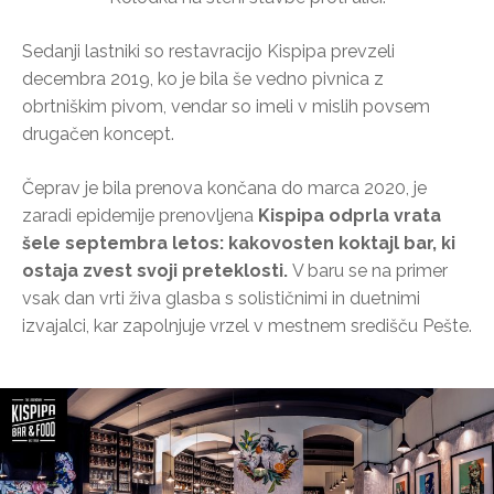
Sedanji lastniki so restavracijo Kispipa prevzeli
decembra 2019, ko je bila še vedno pivnica z
obrtniškim pivom, vendar so imeli v mislih povsem
drugačen koncept.
Čeprav je bila prenova končana do marca 2020, je
zaradi epidemije prenovljena
Kispipa odprla vrata
šele septembra letos: kakovosten koktajl bar, ki
ostaja zvest svoji preteklosti.
V baru se na primer
vsak dan vrti živa glasba s solističnimi in duetnimi
izvajalci, kar zapolnjuje vrzel v mestnem središču Pešte.