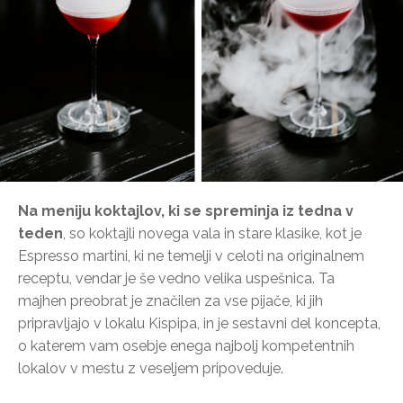
Na meniju koktajlov, ki se spreminja iz tedna v
teden
, so koktajli novega vala in stare klasike, kot je
Espresso martini, ki ne temelji v celoti na originalnem
receptu, vendar je še vedno velika uspešnica. Ta
majhen preobrat je značilen za vse pijače, ki jih
pripravljajo v lokalu Kispipa, in je sestavni del koncepta,
o katerem vam osebje enega najbolj kompetentnih
lokalov v mestu z veseljem pripoveduje.