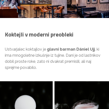
Koktejli v moderni preobleki
Ustvarjalec koktajlov je
glavni barman Dániel Ujj
, ki
ima mnogoletne izkušnje iz tujine. Dani je od lastnikov
dobil proste roke, zato ni dvakrat premislil, ali naj
sprejme povabilo.