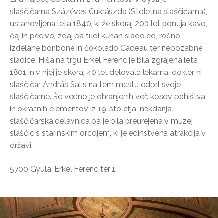
slaščičarna Százéves Cukrászda (Stoletna slaščičarna),
ustanovljena leta 1840, ki že skoraj 200 let ponuja kavo,
čaj in pecivo, zdaj pa tudi kuhan sladoled, ročno
izdelane bonbone in čokolado Cadeau ter nepozabne
sladice. Hiša na trgu Erkel Ferenc je bila zgrajena leta
1801 in v njej je skoraj 40 let delovala lekarna, dokler ni
slaščičar András Salis na tem mestu odprl svoje
slaščičarne. Še vedno je ohranjenih več kosov pohištva
in okrasnih elementov iz 19. stoletja, nekdanja
slaščičarska delavnica pa je bila preurejena v muzej
slaščic s starinskim orodjem, ki je edinstvena atrakcija v
državi.
5700 Gyula, Erkel Ferenc tér 1.