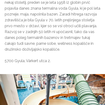
nekaj stoletij, preden se je leta 1958 iz globin prvič
pojavila danes znana termalna voda Gyula, ki je pol leta
pozneje, maja, napolnila bazen. Zaradi hitrega razvoja
zdravilišča je bila Gyula v 70. letih prejšnjega stoletja
prvo mesto v državi, kjer so se vsi otroci učili plavanja.
Razvoj se v zadnjih 50 letih ni upočasnil, tako da vas
danes poleg termalnih bazenov in tretmajev tukaj
čakajo tudi savne, parne sobe, wellness kopališče in
družinsko doživljajsko kopališče.
5700 Gyula, Várkert utca 2.