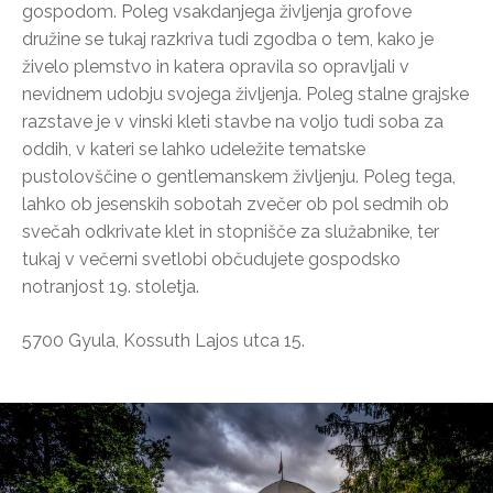
gospodom. Poleg vsakdanjega življenja grofove
družine se tukaj razkriva tudi zgodba o tem, kako je
živelo plemstvo in katera opravila so opravljali v
nevidnem udobju svojega življenja. Poleg stalne grajske
razstave je v vinski kleti stavbe na voljo tudi soba za
oddih, v kateri se lahko udeležite tematske
pustolovščine o gentlemanskem življenju. Poleg tega,
lahko ob jesenskih sobotah zvečer ob pol sedmih ob
svečah odkrivate klet in stopnišče za služabnike, ter
tukaj v večerni svetlobi občudujete gospodsko
notranjost 19. stoletja.
5700 Gyula, Kossuth Lajos utca 15.