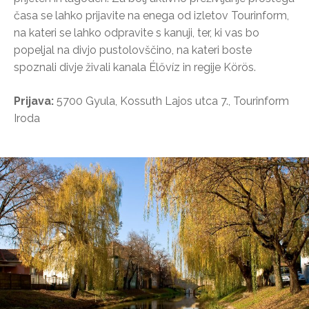
časa se lahko prijavite na enega od izletov Tourinform,
na kateri se lahko odpravite s kanuji, ter, ki vas bo
popeljal na divjo pustolovščino, na kateri boste
spoznali divje živali kanala Élővíz in regije Körös.
Prijava:
5700 Gyula, Kossuth Lajos utca 7., Tourinform
Iroda