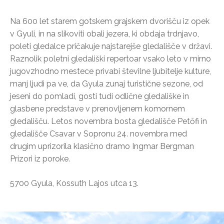
Na 600 let starem gotskem grajskem dvorišču iz opek
v Gyuli, in na slikoviti obali jezera, ki obdaja trdnjavo,
poleti gledalce pričakuje najstarejše gledališče v državi.
Raznolik poletni gledališki repertoar vsako leto v mirno
jugovzhodno mestece privabi številne ljubitelje kulture,
manj ljudi pa ve, da Gyula zunaj turistične sezone, od
jeseni do pomladi, gosti tudi odlične gledališke in
glasbene predstave v prenovljenem komornem
gledališču. Letos novembra bosta gledališče Petőfi in
gledališče Csavar v Sopronu 24. novembra med
drugim uprizorila klasično dramo Ingmar Bergman
Prizori iz poroke.
5700 Gyula, Kossuth Lajos utca 13.