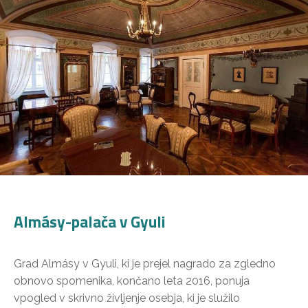
Almásy-palača v Gyuli
Grad Almásy v Gyuli, ki je prejel nagrado za zgledno
obnovo spomenika, končano leta 2016, ponuja
vpogled v skrivno življenje osebja, ki je služilo