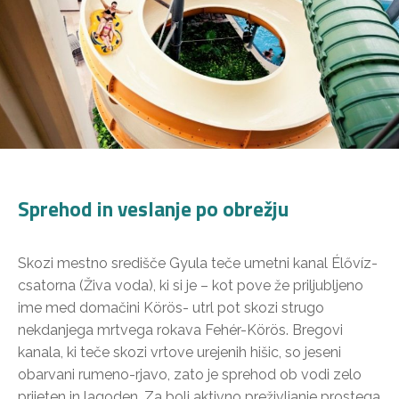
Sprehod in veslanje po obrežju
Skozi mestno središče Gyula teče umetni kanal Élővíz-
csatorna (Živa voda), ki si je – kot pove že priljubljeno
ime med domačini Körös- utrl pot skozi strugo
nekdanjega mrtvega rokava Fehér-Körös. Bregovi
kanala, ki teče skozi vrtove urejenih hišic, so jeseni
obarvani rumeno-rjavo, zato je sprehod ob vodi zelo
prijeten in lagoden. Za bolj aktivno preživljanje prostega