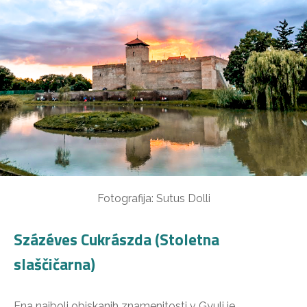
Fotografija: Sutus Dolli
Százéves Cukrászda (Stoletna
slaščičarna)
Ena najbolj obiskanih znamenitosti v Gyuli je