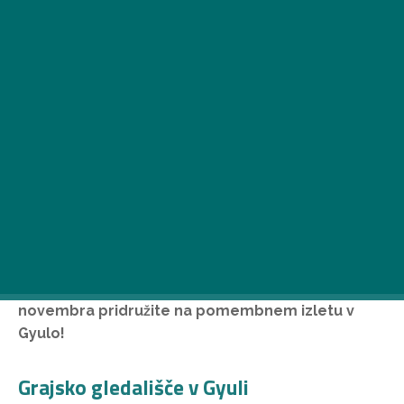
Kmalu se bomo poslovili od uspavane jeseni, a
preden se poslovimo za vedno, se nam
novembra pridružite na pomembnem izletu v
Gyulo!
Grajsko gledališče v Gyuli