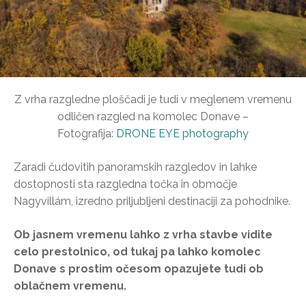
Z vrha razgledne ploščadi je tudi v meglenem vremenu
odličen razgled na komolec Donave –
Fotografija:
DRONE EYE photography
Zaradi čudovitih panoramskih razgledov in lahke
dostopnosti sta razgledna točka in območje
Nagyvillám, izredno priljubljeni destinaciji za pohodnike.
Ob jasnem vremenu lahko z vrha stavbe vidite
celo prestolnico, od tukaj pa lahko komolec
Donave s prostim očesom opazujete tudi ob
oblačnem vremenu.