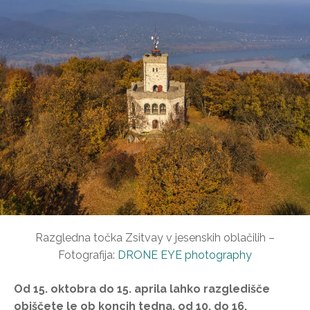
Razgledna točka Zsitvay v jesenskih oblačilih –
Fotografija:
DRONE EYE photography
Od 15. oktobra do 15. aprila lahko razgledišče
obiščete le ob koncih tedna, od 10. do 16.