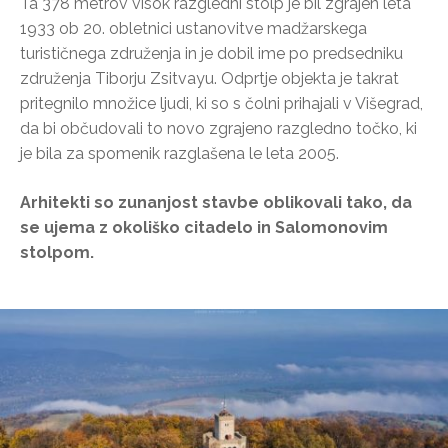
Ta 378 metrov visok razgledni stolp je bil zgrajen leta
1933 ob 20. obletnici ustanovitve madžarskega
turističnega združenja in je dobil ime po predsedniku
združenja Tiborju Zsitvayu. Odprtje objekta je takrat
pritegnilo množice ljudi, ki so s čolni prihajali v Višegrad,
da bi občudovali to novo zgrajeno razgledno točko, ki
je bila za spomenik razglašena le leta 2005.
Arhitekti so zunanjost stavbe oblikovali tako, da
se ujema z okoliško citadelo in Salomonovim
stolpom.