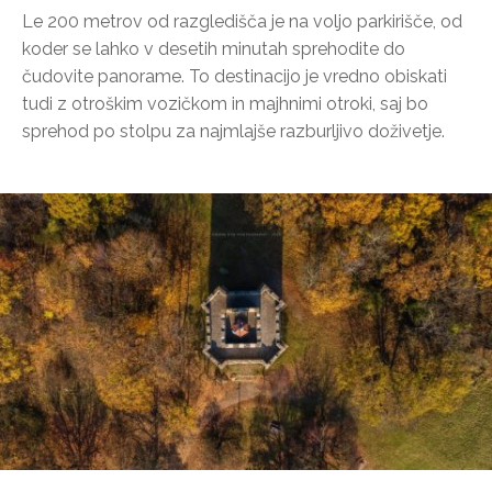
Le 200 metrov od razgledišča je na voljo parkirišče, od
koder se lahko v desetih minutah sprehodite do
čudovite panorame. To destinacijo je vredno obiskati
tudi z otroškim vozičkom in majhnimi otroki, saj bo
sprehod po stolpu za najmlajše razburljivo doživetje.