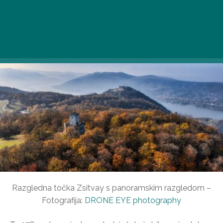
Višegrad priljubljena turistična atrakcija v prav
vseh letnih časih.
Razgledna točka Zsitvay s panoramskim razgledom –
Fotografija:
DRONE EYE photography