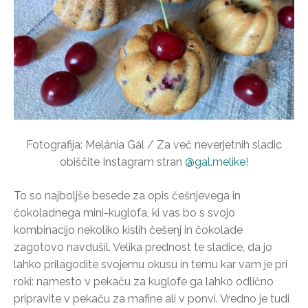
Fotografija: Melánia Gál / Za več neverjetnih sladic
obiščite Instagram stran
@gal.melike!
To so najboljše besede za opis češnjevega in
čokoladnega mini-kuglofa, ki vas bo s svojo
kombinacijo nekoliko kislih češenj in čokolade
zagotovo navdušil. Velika prednost te sladice, da jo
lahko prilagodite svojemu okusu in temu kar vam je pri
roki: namesto v pekaču za kuglofe ga lahko odlično
pripravite v pekaču za mafine ali v ponvi. Vredno je tudi