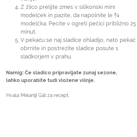
Z žlico prelijte zmes v silikonski mini
modelček in pazite, da napolnite le ¾
modelčka. Pecite v ogreti pečici približno 25
minut.
V pekaču se naj sladice ohladijo, nato pekač
obrnite in postrezite sladice posute s
sladkorjem v prahu.
Namig: Če sladico pripravljate zunaj sezone,
lahko uporabite tudi vložene višnje.
Hvala Melaniji Gál za recept.