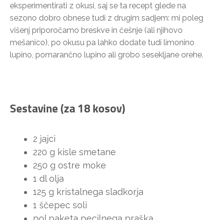
eksperimentirati z okusi, saj se ta recept glede na
sezono dobro obnese tudi z drugim sadjem: mi poleg
višenj priporočamo breskve in češnje (ali njihovo
mešanico), po okusu pa lahko dodate tudi limonino
lupino, pomarančno lupino ali grobo sesekljane orehe.
Sestavine (za 18 kosov)
2 jajci
220 g kisle smetane
250 g ostre moke
1 dl olja
125 g kristalnega sladkorja
1 ščepec soli
pol paketa pecilnega praška