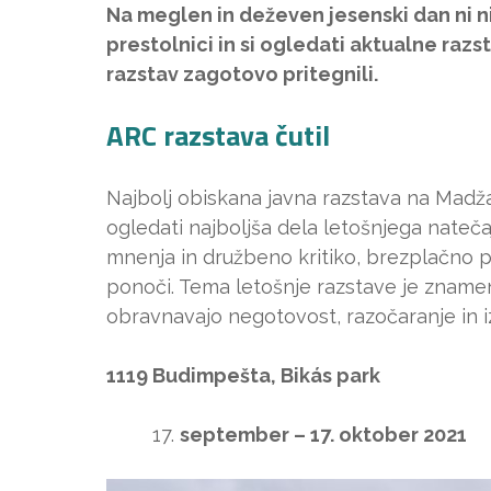
Na meglen in deževen jesenski dan ni ni
prestolnici in si ogledati aktualne razs
razstav zagotovo pritegnili.
ARC razstava čutil
Najbolj obiskana javna razstava na Madžar
ogledati najboljša dela letošnjega natečaja
mnenja in družbeno kritiko, brezplačno p
ponoči. Tema letošnje razstave je znamenje
obravnavajo negotovost, razočaranje in i
1119 Budimpešta, Bikás park
september – 17. oktober 2021