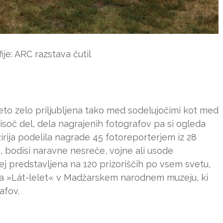
fije: ARC razstava čutil
leto zelo priljubljena tako med sodelujočimi kot med
 tisoč del, dela nagrajenih fotografov pa si ogleda
žirija podelila nagrade 45 fotoreporterjem iz 28
a, bodisi naravne nesreče, vojne ali usode
lej predstavljena na 120 prizoriščih po vsem svetu,
va »Lát-lelet« v Madžarskem narodnem muzeju, ki
afov.