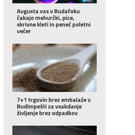
Avgusta vas v Budafoku
čakajo mehurčki, pice,
skrivne kleti in peneč poletni
večer
7+1 trgovin brez embalaže v
Budimpešti za vsakdanje
življenje brez odpadkov