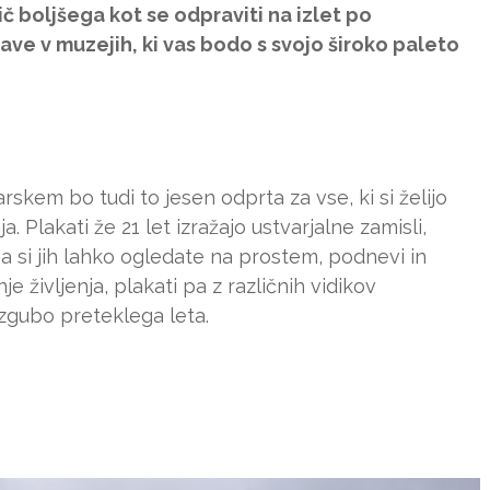
č boljšega kot se odpraviti na izlet po
tave v muzejih, ki vas bodo s svojo široko paleto
skem bo tudi to jesen odprta za vse, ki si želijo
. Plakati že 21 let izražajo ustvarjalne zamisli,
a si jih lahko ogledate na prostem, podnevi in
 življenja, plakati pa z različnih vidikov
zgubo preteklega leta.