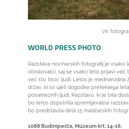
Vir fotogra
WORLD PRESS PHOTO
Razstava novinarskih fotografij je vsako 
obiskovalci, saj se vsako leto prijavi več
več sto tisoč ljudi. Letos je mednarodna 
držav, ki so ujeli dogodke preteklega let
posameznih ljudi. Razstavo, ki je bila dos
bo letos dopolnila spremljevalna razsta
bo predstavila dela 15 madžarskih fotogr
1088 Budimpešta, Múzeum krt. 14-16.