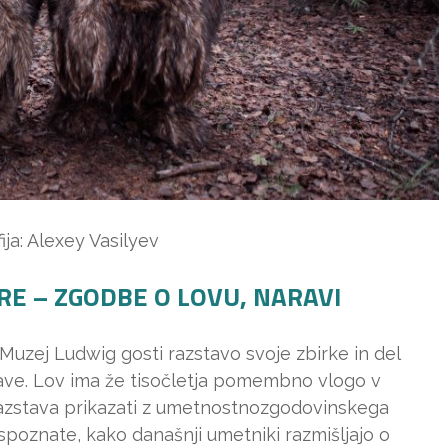
ija: Alexey Vasilyev
RE – ZGODBE O LOVU, NARAVI
Muzej Ludwig gosti razstavo svoje zbirke in del
ave. Lov ima že tisočletja pomembno vlogo v
 razstava prikazati z umetnostnozgodovinskega
 spoznate, kako današnji umetniki razmišljajo o