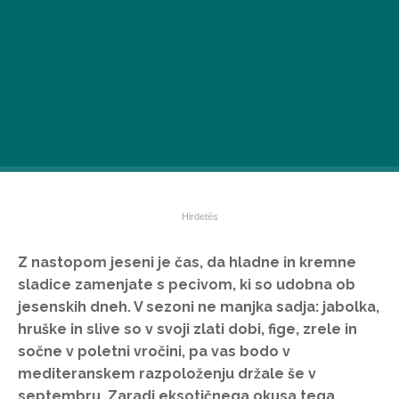
Z nastopom jeseni je čas, da hladne in kremne
sladice zamenjate s pecivom, ki so udobna ob
jesenskih dneh. V sezoni ne manjka sadja: jabolka,
hruške in slive so v svoji zlati dobi, fige, zrele in
sočne v poletni vročini, pa vas bodo v
mediteranskem razpoloženju držale še v
septembru. Zaradi eksotičnega okusa tega