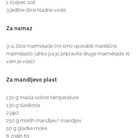
1 ščepec soli
3 jedilne žlice hladne vode
Za namaz
3-4 žlice marmelade (mi smo uporabili marelično
marmelado, lahko pa jo pripravite druge marmelade, ki
vam je všeč)
Za mandljevo plast
130 g masla sobne temperature
130 g sladkorja
2 jajci
250 g mletih mandljev/ mandljev
50 g gladke moke
6 zrelih fig