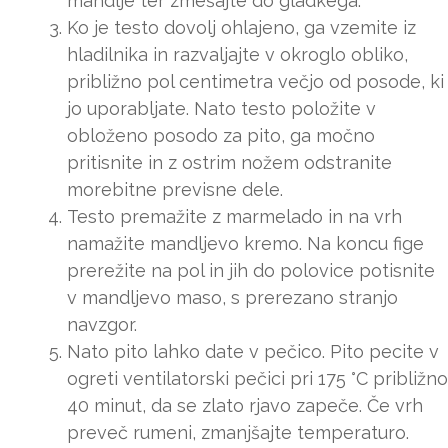
mandlje ter zmešajte do gladkega.
Ko je testo dovolj ohlajeno, ga vzemite iz
hladilnika in razvaljajte v okroglo obliko,
približno pol centimetra večjo od posode, ki
jo uporabljate. Nato testo položite v
obloženo posodo za pito, ga močno
pritisnite in z ostrim nožem odstranite
morebitne previsne dele.
Testo premažite z marmelado in na vrh
namažite mandljevo kremo. Na koncu fige
prerežite na pol in jih do polovice potisnite
v mandljevo maso, s prerezano stranjo
navzgor.
Nato pito lahko date v pečico. Pito pecite v
ogreti ventilatorski pečici pri 175 °C približno
40 minut, da se zlato rjavo zapeče. Če vrh
preveč rumeni, zmanjšajte temperaturo.