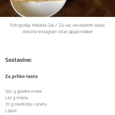
Fotografija: Melánia Gál / Za več neverjetnih sladic
obiščite Instagram stran @gal.melike!
Sestavine:
Za prhko testo
350 g gladke moke
130 g masla
70 g sladkorja v prahu
1 jajce