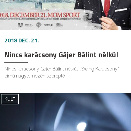
2018 DEC. 21.
Nincs karácsony Gájer Bálint nélkül
Nincs karácsony Gájer Bálint nélkül! „Swing Karácsony”
című nagylemezén szereplő
KULT