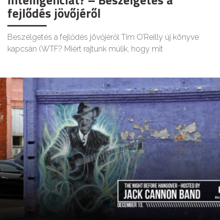
fejlődés jövőjéről
Beszélgetés a fejlődés jövőjéről Tim O’Reilly új könyve
kapcsán (WTF? Miért rajtunk múlik, hogy mit