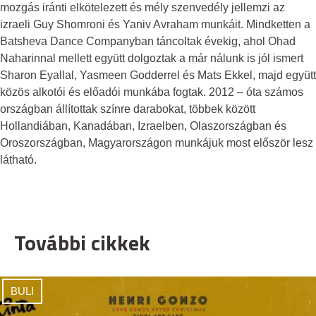
mozgás iránti elkötelezett és mély szenvedély jellemzi az
izraeli Guy Shomroni és Yaniv Avraham munkáit. Mindketten a
Batsheva Dance Companyban táncoltak évekig, ahol Ohad
Naharinnal mellett együtt dolgoztak a már nálunk is jól ismert
Sharon Eyallal, Yasmeen Godderrel és Mats Ekkel, majd együtt
közös alkotói és előadói munkába fogtak. 2012 – óta számos
országban állítottak színre darabokat, többek között
Hollandiában, Kanadában, Izraelben, Olaszországban és
Oroszországban, Magyarországon munkájuk most először lesz
látható.
További cikkek
BULI