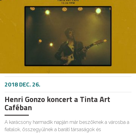
2018 DEC. 26.
Henri Gonzo koncert a Tinta Art
Caféban
A karácsony harmadik napján már beszöknek a városba a
fiatalok, összegyűlnek a baráti társaságok és