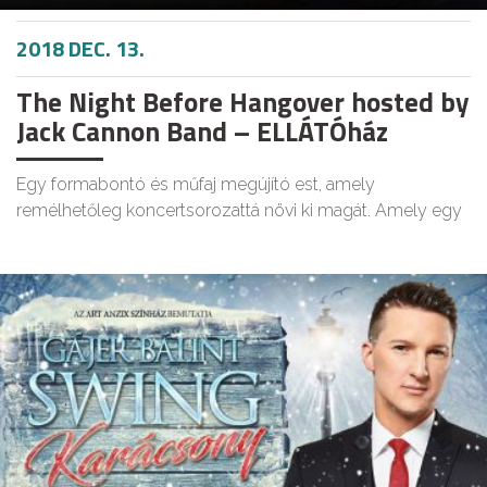
2018 DEC. 13.
The Night Before Hangover hosted by
Jack Cannon Band – ELLÁTÓház
Egy formabontó és műfaj megújító est, amely
remélhetőleg koncertsorozattá növi ki magát. Amely egy