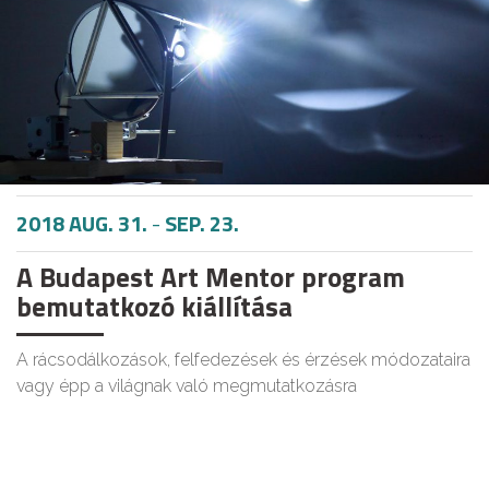
2018 AUG. 31.
-
SEP. 23.
A Budapest Art Mentor program
bemutatkozó kiállítása
A rácsodálkozások, felfedezések és érzések módozataira
vagy épp a világnak való megmutatkozásra