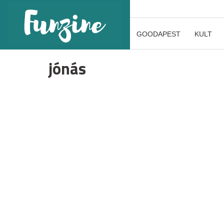
GOODAPEST
KULT
jónás