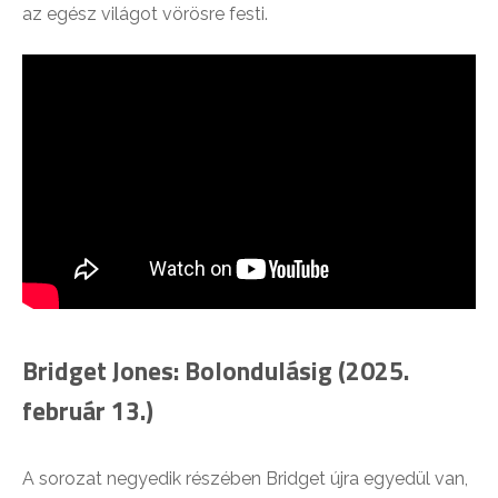
az egész világot vörösre festi.
Bridget Jones: Bolondulásig (2025.
február 13.)
A sorozat negyedik részében Bridget újra egyedül van,