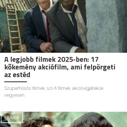
A legjobb filmek 2025-ben: 17
kőkemény akciófilm, ami felpörgeti
az estéd
Szuperhősös filmek, sci-fi filmek, akcióvígjátékok
vegyesen.
FILMEK