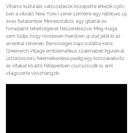
Viharos kulturális változatások közepette érkezik 1961-
ben a vibráló New York-i zenei színtérre egy rejtélyes 19
éves fiatalember Minnesotából, egy gitárral és
forradalmi tehetségével felszerelkezve. Még maga
sem tudja, hogy rövidesen merőben új utat jelöl ki az
amerikai zenének. Bensőséges kapcsolatba kerül
Greenwich Village emblematikus szakmabeli figuráival,
üstökösszerű felemelkedése pedig egy korszakalkotó
és vitákat kiváltó fellépésben csúcsosodik ki, ami
világszerte visszhangzik.