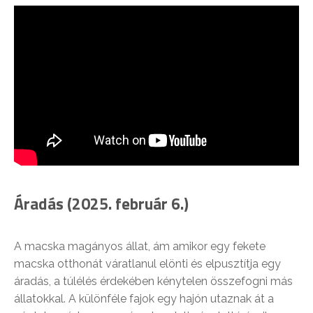
Áradás (2025. február 6.)
A macska magányos állat, ám amikor egy fekete
macska otthonát váratlanul elönti és elpusztítja egy
áradás, a túlélés érdekében kénytelen összefogni más
állatokkal. A különféle fajok egy hajón utaznak át a