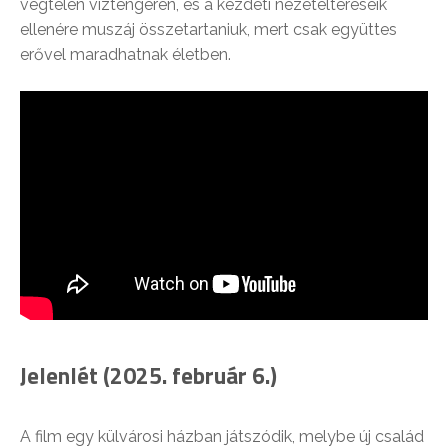
végtelen víztengeren, és a kezdeti nézeteltéréseik
ellenére muszáj összetartaniuk, mert csak együttes
erővel maradhatnak életben.
Jelenlét (2025. február 6.)
A film egy külvárosi házban játszódik, melybe új család