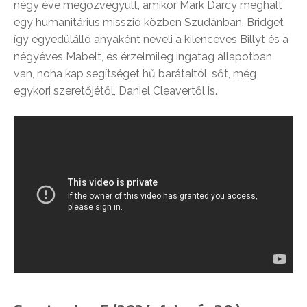
négy éve megözvegyült, amikor Mark Darcy meghalt
egy humanitárius misszió közben Szudánban. Bridget
így egyedülálló anyaként neveli a kilencéves Billyt és a
négyéves Mabelt, és érzelmileg ingatag állapotban
van, noha kap segítséget hű barátaitól, sőt, még
egykori szeretőjétől, Daniel Cleavertől is.