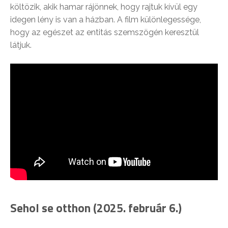
költözik, akik hamar rájönnek, hogy rajtuk kívül egy
idegen lény is van a házban. A film különlegessége,
hogy az egészet az entitás szemszögén keresztül
látjuk.
Sehol se otthon (2025. február 6.)