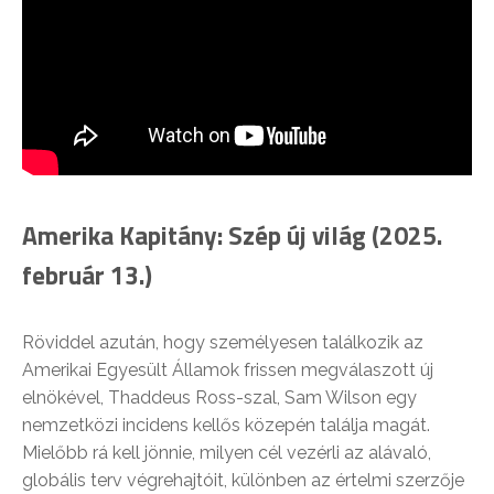
Amerika Kapitány: Szép új világ (2025.
február 13.)
Röviddel azután, hogy személyesen találkozik az
Amerikai Egyesült Államok frissen megválaszott új
elnökével, Thaddeus Ross-szal, Sam Wilson egy
nemzetközi incidens kellős közepén találja magát.
Mielőbb rá kell jönnie, milyen cél vezérli az alávaló,
globális terv végrehajtóit, különben az értelmi szerzője