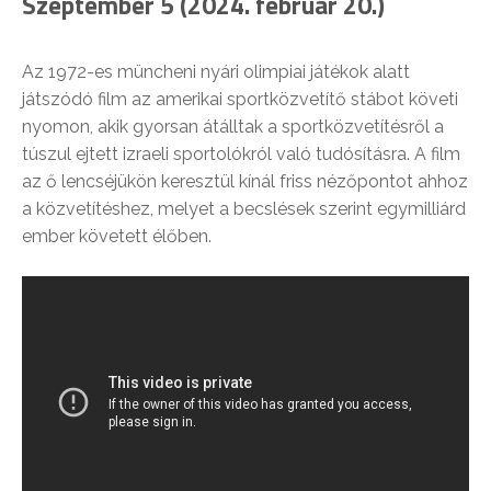
Szeptember 5 (2024. február 20.)
Az 1972-es müncheni nyári olimpiai játékok alatt
játszódó film az amerikai sportközvetítő stábot követi
nyomon, akik gyorsan átálltak a sportközvetítésről a
túszul ejtett izraeli sportolókról való tudósításra. A film
az ő lencséjükön keresztül kínál friss nézőpontot ahhoz
a közvetítéshez, melyet a becslések szerint egymilliárd
ember követett élőben.