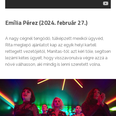
Emília Pérez (2024. február 27.)
A nagy cégnél tengődő, túlképzett mexikói ügyvéd,
Rita meglepő ajánlatot kap az egyik helyi kartell
rettegett vezetőjétől, Manitas-tól: azt kéri tőle, segítsen
lezárni kétes ügyeit, hogy visszavonulva végre azzá a
nővé válhasson, aki mindig is lenni szeretett volna.