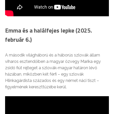
Emma és a halálfejes lepke (2025.
február 6.)
A második világháború és a háborús szlovák állam
viharos esztendőiben a magyar özvegy Marika egy
zsidó fiút rejteget a szlovák-magyar határon lévő
házában, miközben két férfi – egy szlovák
Hlinkagárdista százados és egy német náci tiszt –
figyelmének kereszttüzébe kerül.