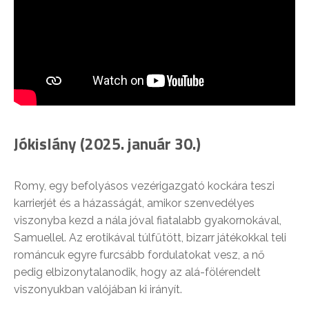
Jókislány (2025. január 30.)
Romy, egy befolyásos vezérigazgató kockára teszi
karrierjét és a házasságát, amikor szenvedélyes
viszonyba kezd a nála jóval fiatalabb gyakornokával,
Samuellel. Az erotikával túlfűtött, bizarr játékokkal teli
románcuk egyre furcsább fordulatokat vesz, a nő
pedig elbizonytalanodik, hogy az alá-fölérendelt
viszonyukban valójában ki irányít.