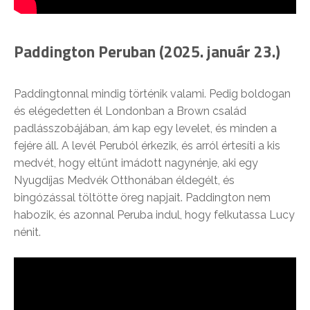
Paddington Peruban (2025. január 23.)
Paddingtonnal mindig történik valami. Pedig boldogan
és elégedetten él Londonban a Brown család
padlásszobájában, ám kap egy levelet, és minden a
fejére áll. A levél Peruból érkezik, és arról értesíti a kis
medvét, hogy eltűnt imádott nagynénje, aki egy
Nyugdíjas Medvék Otthonában éldegélt, és
bingózással töltötte öreg napjait. Paddington nem
habozik, és azonnal Peruba indul, hogy felkutassa Lucy
nénit.