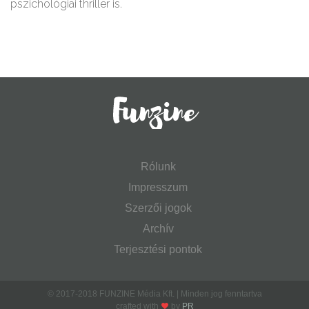
pszichológiai thriller is.
Rólunk
Impresszum
Szerzői jogok
Archív
Terjesztési pontok
© 2017-2018 FUNZINE Média Kft. | Minden jog fenntartva
crafted with
by
PR