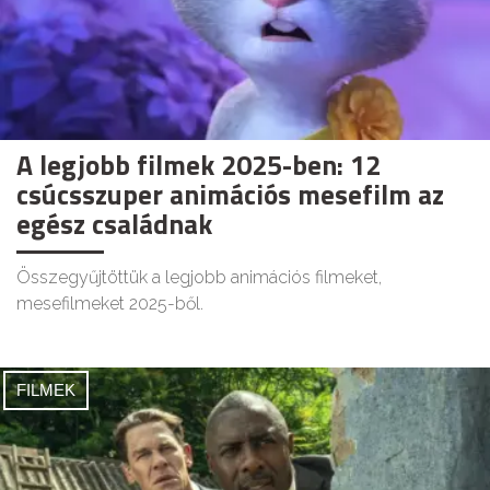
A legjobb filmek 2025-ben: 12
csúcsszuper animációs mesefilm az
egész családnak
Összegyűjtöttük a legjobb animációs filmeket,
mesefilmeket 2025-ből.
FILMEK