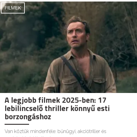
FILMEK
A legjobb filmek 2025-ben: 17
lebilincselő thriller könnyű esti
borzongáshoz
Van köztük mindenféle: bűnügyi, akciótriller és