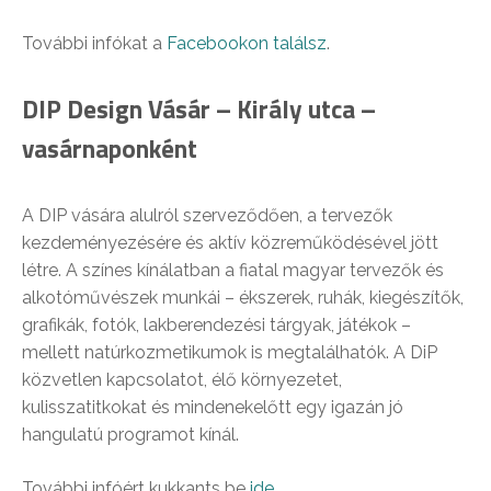
További infókat a
Facebookon találsz
.
DIP Design Vásár – Király utca –
vasárnaponként
A DIP vására alulról szerveződően, a tervezők
kezdeményezésére és aktív közrem
űködésével jött
létre. A színes kínálatban a fiatal magyar tervezők és
alkotóművészek munkái – ékszerek, ruhák, kiegészítők,
grafikák, fotók, lakberendezési tárgyak, játékok –
mellett natúrkozmetikumok is megtalálhatók.
A DiP
közvetlen kapcsolatot, élő környezetet,
kulisszatitkokat és mindenekelőtt egy igazán jó
hangulatú programot kínál.
További infóért kukkants be
ide
.