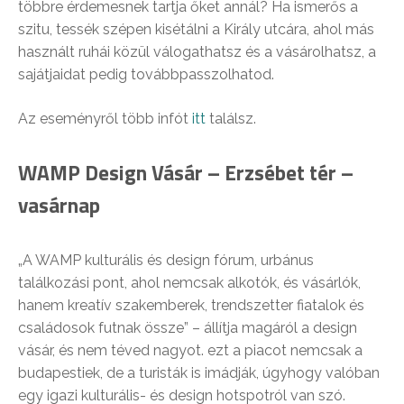
többre érdemesnek tartja őket annál? Ha ismerős a
szitu, tessék szépen kisétálni a Király utcára, ahol más
használt ruhái közül válogathatsz és a vásárolhatsz, a
sajátjaidat pedig továbbpasszolhatod.
Az eseményről több infót
itt
találsz.
WAMP Design Vásár – Erzsébet tér –
vasárnap
„A WAMP kulturális és design fórum, urbánus
találkozási pont, ahol nemcsak alkotók, és vásárlók,
hanem kreatí
v szakemberek, trendszetter fiatalok és
családosok futnak össze” – állítja magáról a design
vásár, és nem téved nagyot. ezt a piacot nemcsak a
budapestiek, de a turisták is imádják, úgyhogy valóban
egy igazi kulturális- és design hotspotról van szó.