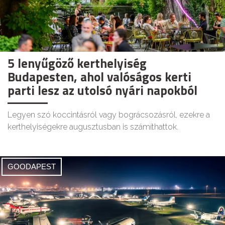
5 lenyűgöző kerthelyiség
Budapesten, ahol valóságos kerti
parti lesz az utolsó nyári napokból
Legyen szó koccintásról vagy bográcsozásról, ezekre a
kerthelyiségekre augusztusban is számíthattok.
GOODAPEST