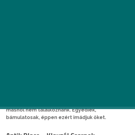
M
iután a
legjobb fővárosi piacokat
már sorra vettük
, ideje elmerülnünk
a design termékeket árusító vásárok
és a bolhapiacok háza táján is. Már
csak azért is, mert ezeken a helyeken könnyen
olyan dolgokba botolhatunk, melyekkel sehol
máshol nem találkoznánk. Egyediek,
bámulatosak, éppen ezért imádjuk őket.