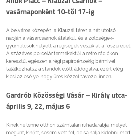
Antik Placc – Klauzál Csarnok –
vasárnaponként 10-től 17-ig
A belváros közepén, a Klauzál téren a hét utolsó
napján a vásárcsarnok átalakul, és a zöldségek-
gyümölcsök helyett a régiségek veszik át a főszerepet.
A százéves porcelántermékektől a retro rádiókon
keresztül egészen a régi papírpénzekig bármivel
találkozhatsz a standok előtt álldogálva, ezért elég
kicsi az esélye, hogy üres kézzel távozol innen.
Gardrób Közösségi Vásár – Király utca-
április 9, 22, május 6
Kinek ne lenne otthon számtalan ruhadarabja, melyet
megunt, kinőtt, sosem vett fel, de sajnálja kidobni, mert