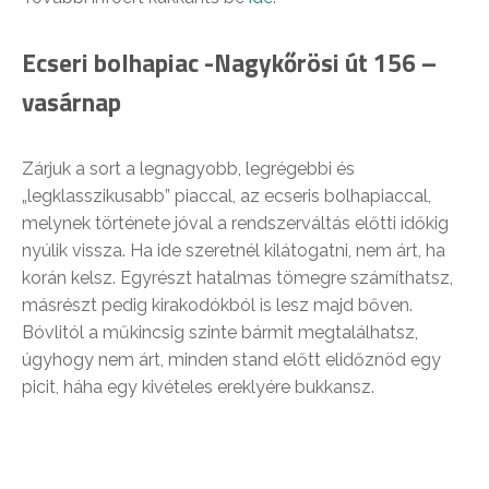
Ecseri bolhapiac -Nagykőrösi út 156 –
vasárnap
Zárjuk a sort a legnagyobb, legrégebbi és
„legklasszikusabb” piaccal, az ecseris bolhapiaccal,
melynek története jóval a rendszerváltás előtti időkig
nyúlik vissza. Ha ide szeretnél kilátogatni, nem árt, ha
korán kelsz. Egyrészt hatalmas tömegre számíthatsz,
másrészt pedig kirakodókból is lesz majd bőven.
Bóvlitól a műkincsig szinte bármit megtalálhatsz,
úgyhogy nem árt, minden stand előtt elidőznöd egy
picit, háha egy kivételes ereklyére bukkansz.