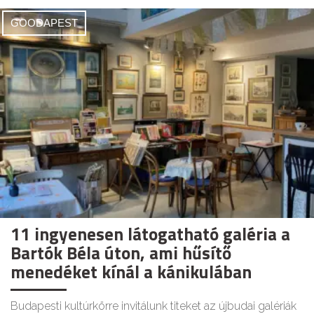
GOODAPEST
11 ingyenesen látogatható galéria a
Bartók Béla úton, ami hűsítő
menedéket kínál a kánikulában
Budapesti kultúrkörre invitálunk titeket az újbudai galériák