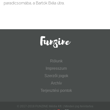
paradicsomába, a Bartók Béla útra.
Rólunk
Impresszum
Szerzői jogok
Archív
Terjesztési pontok
© 2017-2018 FUNZINE Média Kft. | Minden jog fenntartva