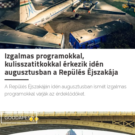
Izgalmas programokkal,
kulisszatitkokkal érkezik idén
augusztusban a Repülés Éjszakája
A Repülés Éjszakáján idén augusztusban ismét izgalmas
programokkal várják az érdeklődőket.
GOODAPEST