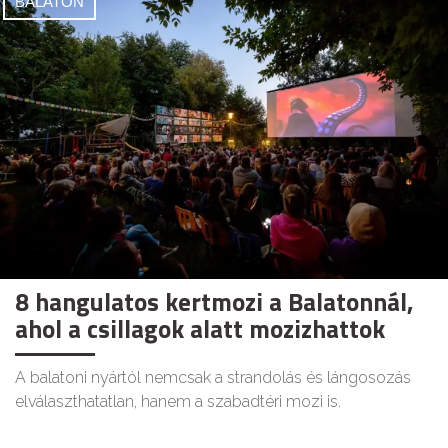
BALATON
8 hangulatos kertmozi a Balatonnál,
ahol a csillagok alatt mozizhattok
A balatoni nyártól nemcsak a strandolás és lángosozás
elválaszthatatlan, hanem a szabadtéri mozi is.