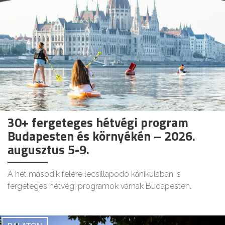
30+ fergeteges hétvégi program
Budapesten és környékén – 2026.
augusztus 5-9.
A hét második felére lecsillapodó kánikulában is
fergeteges hétvégi programok várnak Budapesten.